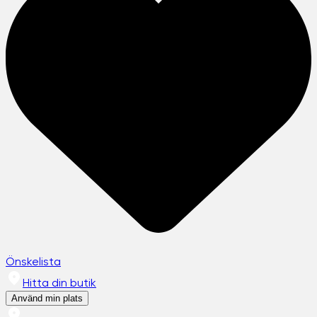
Önskelista
Hitta din butik
Använd min plats