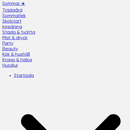
Sommar ☀️
Trädgård
Sommarlek
Skolstart
Inredning
Städa & tvätta
Mat & dryck
Party
Beauty
Kök & hushåll
Kropp & hälsa
Husdjur
Startsida