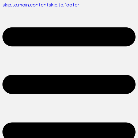
skip.to.main.content
skip.to.footer