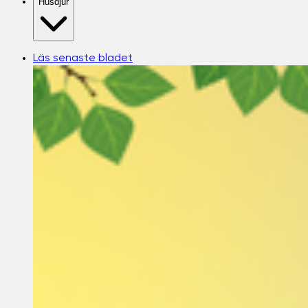
Husdjur
Läs senaste bladet