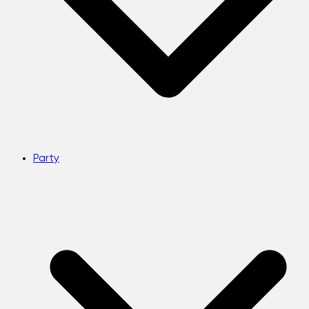
Party