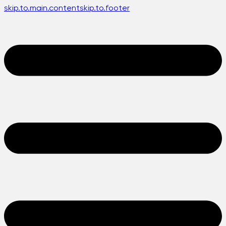
skip.to.main.content
skip.to.footer