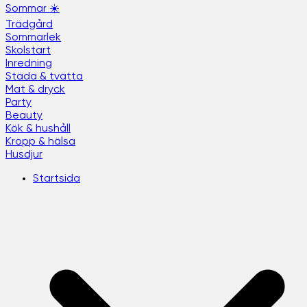
Sommar ☀️
Trädgård
Sommarlek
Skolstart
Inredning
Städa & tvätta
Mat & dryck
Party
Beauty
Kök & hushåll
Kropp & hälsa
Husdjur
Startsida