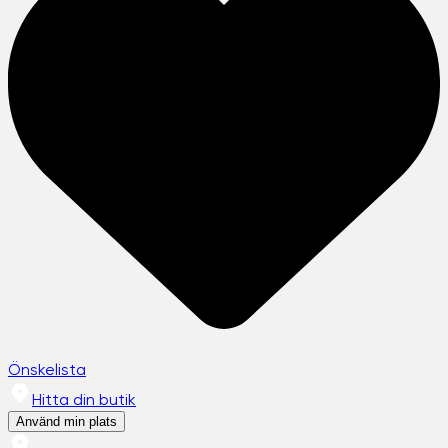
Önskelista
Hitta din butik
Använd min plats