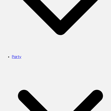
Party