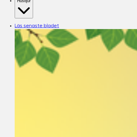
Husdjur
Läs senaste bladet