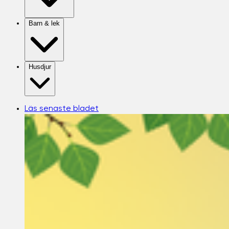
Barn & lek
Husdjur
Läs senaste bladet