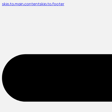
skip.to.main.content
skip.to.footer