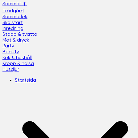
Sommar ☀️
Trädgård
Sommarlek
Skolstart
Inredning
Städa & tvätta
Mat & dryck
Party
Beauty
Kök & hushåll
Kropp & hälsa
Husdjur
Startsida