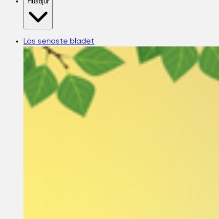
Husdjur
Läs senaste bladet