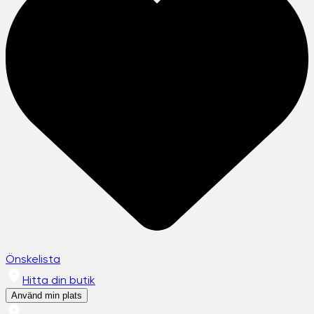
Önskelista
Hitta din butik
Använd min plats