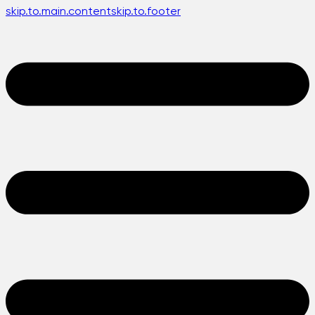
skip.to.main.content
skip.to.footer