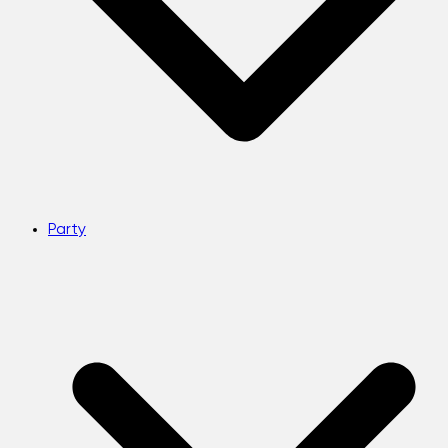
Party