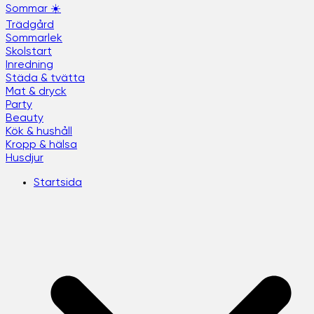
Sommar ☀️
Trädgård
Sommarlek
Skolstart
Inredning
Städa & tvätta
Mat & dryck
Party
Beauty
Kök & hushåll
Kropp & hälsa
Husdjur
Startsida