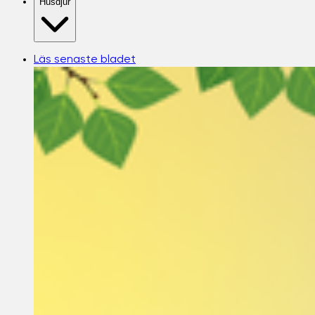
Husdjur
Läs senaste bladet