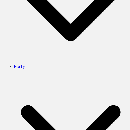
Party