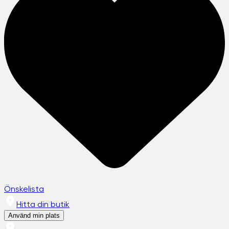
Önskelista
Hitta din butik
Använd min plats