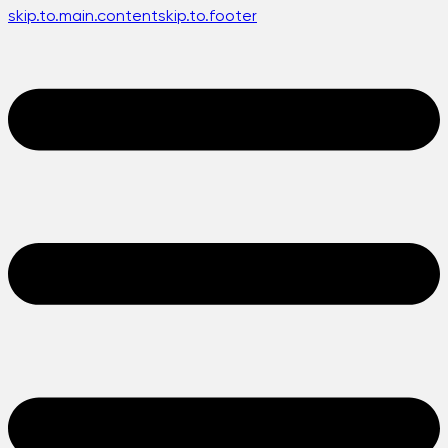
skip.to.main.content
skip.to.footer