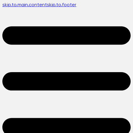
skip.to.main.content
skip.to.footer