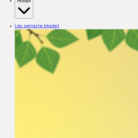
Husdjur
Läs senaste bladet