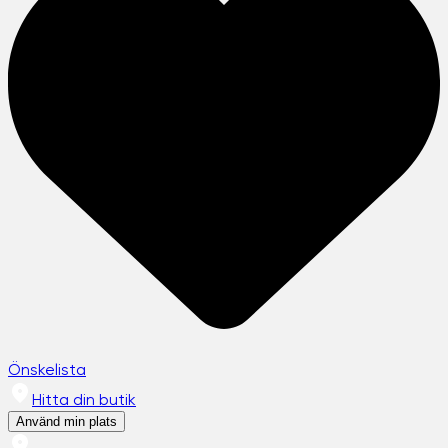
Önskelista
Hitta din butik
Använd min plats