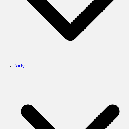
Party