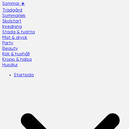
Sommar ☀️
Trädgård
Sommarlek
Skolstart
Inredning
Städa & tvätta
Mat & dryck
Party
Beauty
Kök & hushåll
Kropp & hälsa
Husdjur
Startsida