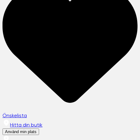
Önskelista
Hitta din butik
Använd min plats