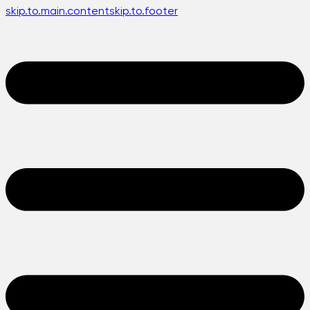
skip.to.main.content
skip.to.footer