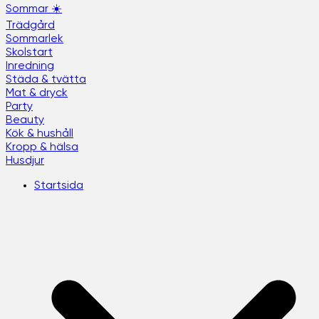
Sommar ☀️
Trädgård
Sommarlek
Skolstart
Inredning
Städa & tvätta
Mat & dryck
Party
Beauty
Kök & hushåll
Kropp & hälsa
Husdjur
Startsida