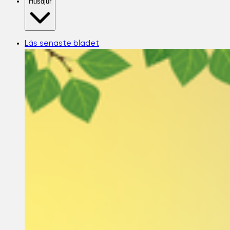
Husdjur
Läs senaste bladet