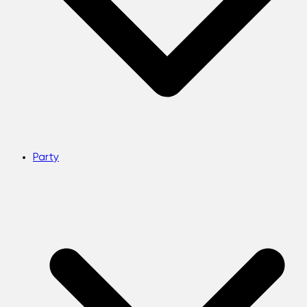
Party