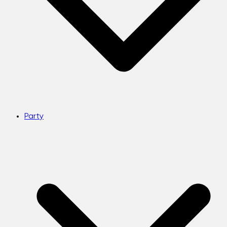
Party