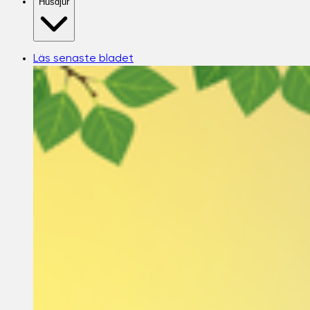
Husdjur
Läs senaste bladet