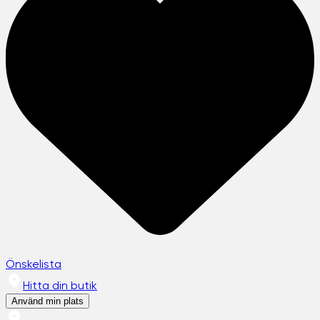
Önskelista
Hitta din butik
Använd min plats