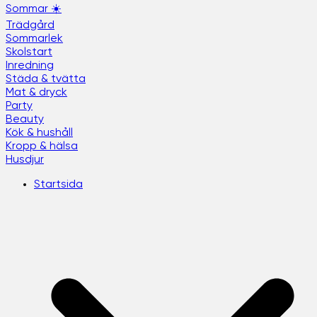
Sommar ☀️
Trädgård
Sommarlek
Skolstart
Inredning
Städa & tvätta
Mat & dryck
Party
Beauty
Kök & hushåll
Kropp & hälsa
Husdjur
Startsida