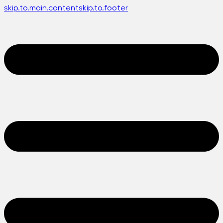
skip.to.main.content
skip.to.footer