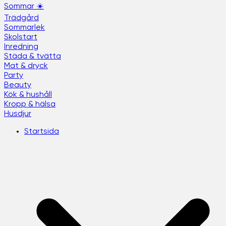
Sommar ☀️
Trädgård
Sommarlek
Skolstart
Inredning
Städa & tvätta
Mat & dryck
Party
Beauty
Kök & hushåll
Kropp & hälsa
Husdjur
Startsida