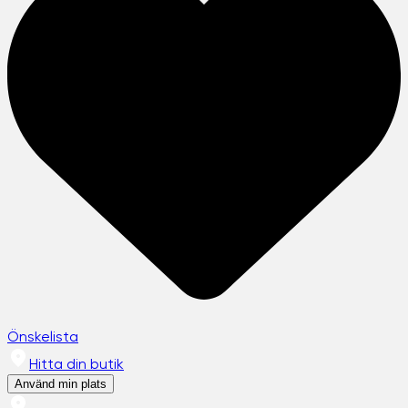
Önskelista
Hitta din butik
Använd min plats