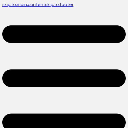
skip.to.main.content
skip.to.footer