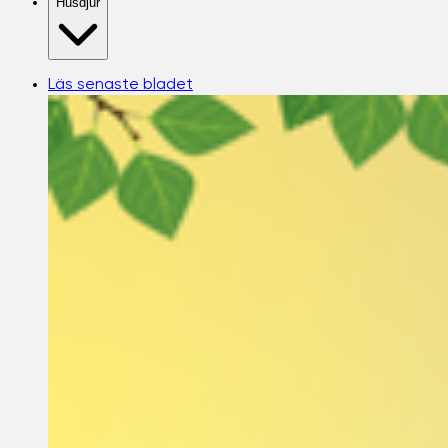
Husdjur
Läs senaste bladet