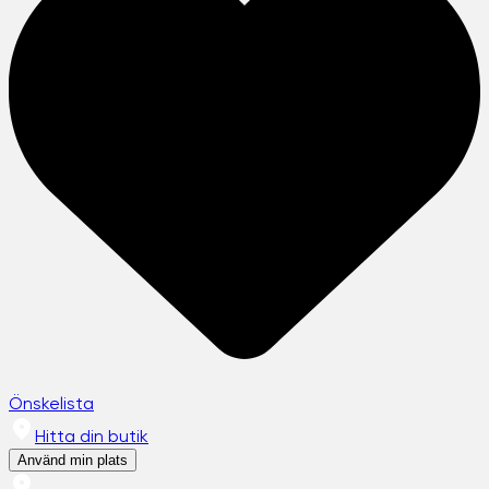
Önskelista
Hitta din butik
Använd min plats