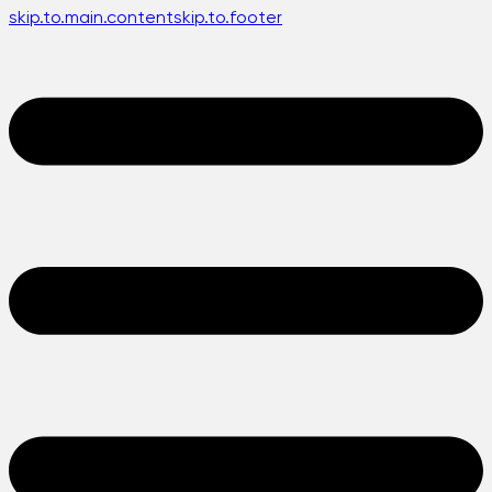
skip.to.main.content
skip.to.footer