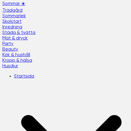
Sommar ☀️
Trädgård
Sommarlek
Skolstart
Inredning
Städa & tvätta
Mat & dryck
Party
Beauty
Kök & hushåll
Kropp & hälsa
Husdjur
Startsida