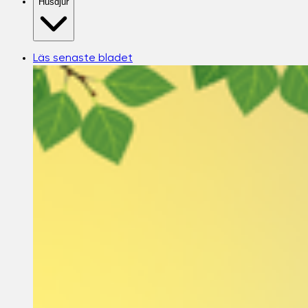
Husdjur
Läs senaste bladet