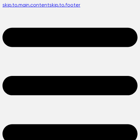
skip.to.main.content
skip.to.footer