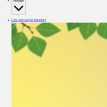
Husdjur
Läs senaste bladet