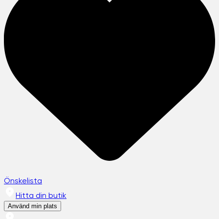
Önskelista
Hitta din butik
Använd min plats