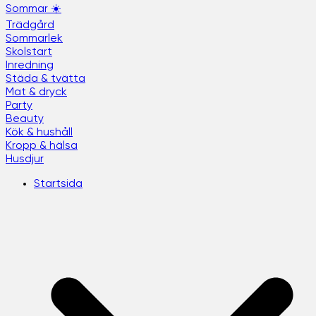
Sommar ☀️
Trädgård
Sommarlek
Skolstart
Inredning
Städa & tvätta
Mat & dryck
Party
Beauty
Kök & hushåll
Kropp & hälsa
Husdjur
Startsida