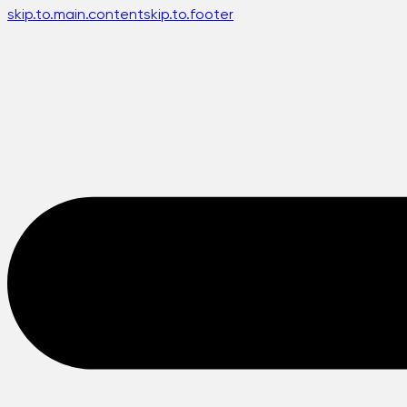
skip.to.main.content
skip.to.footer