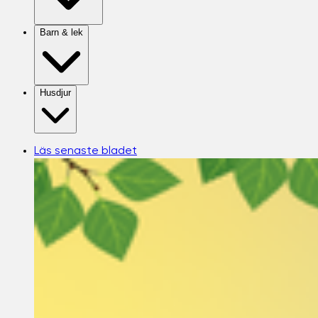
Barn & lek
Husdjur
Läs senaste bladet