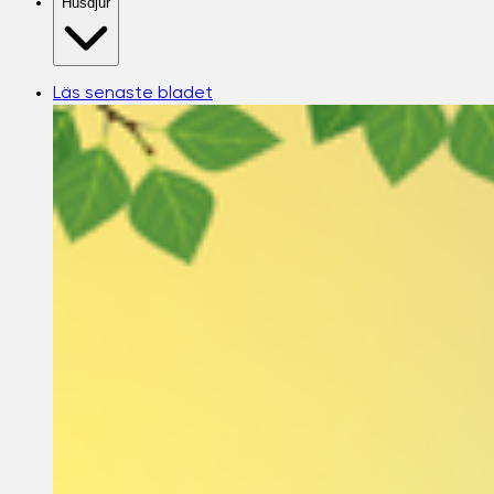
Husdjur
Läs senaste bladet