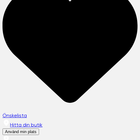
Önskelista
Hitta din butik
Använd min plats