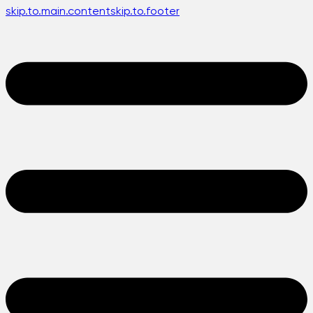
skip.to.main.content
skip.to.footer