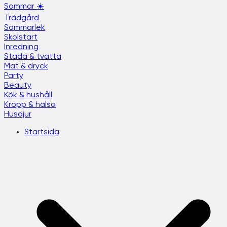
Sommar ☀️
Trädgård
Sommarlek
Skolstart
Inredning
Städa & tvätta
Mat & dryck
Party
Beauty
Kök & hushåll
Kropp & hälsa
Husdjur
Startsida