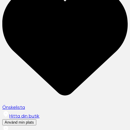
Önskelista
Hitta din butik
Använd min plats