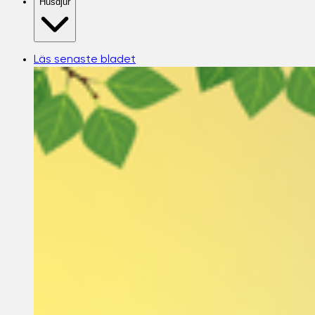
Husdjur
Läs senaste bladet