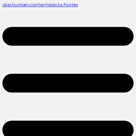
skip.to.main.content
skip.to.footer