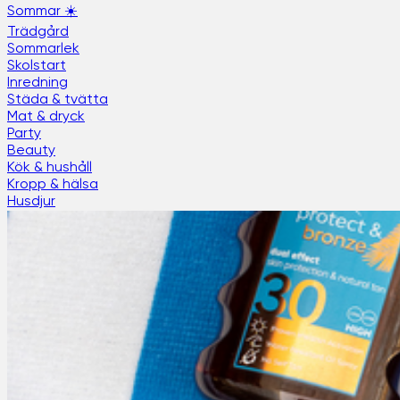
Sommar ☀️
Trädgård
Sommarlek
Skolstart
Inredning
Städa & tvätta
Mat & dryck
Party
Beauty
Kök & hushåll
Kropp & hälsa
Husdjur