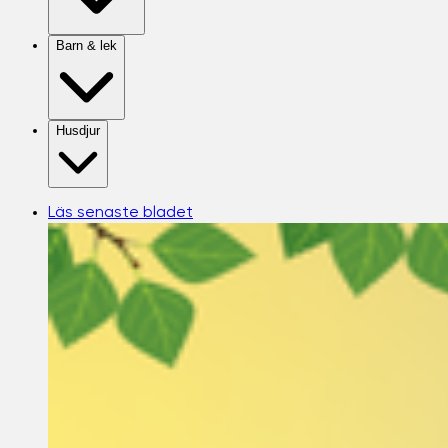
Barn & lek
Husdjur
Läs senaste bladet