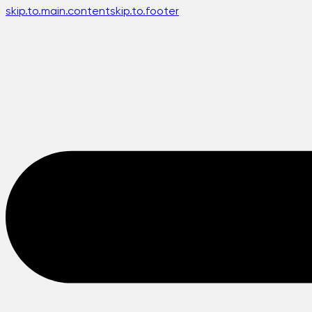
skip.to.main.content
skip.to.footer