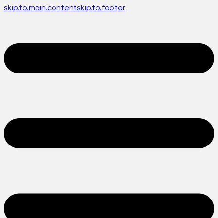
skip.to.main.content
skip.to.footer