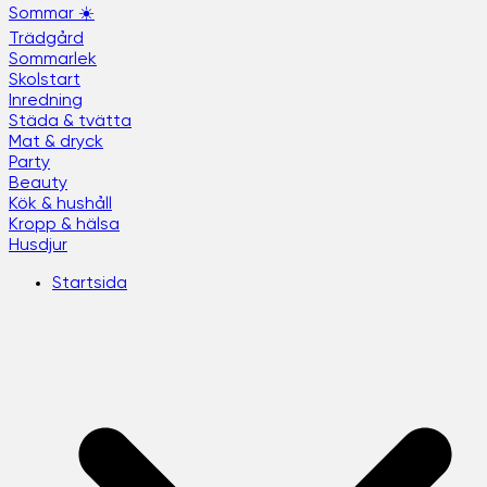
Sommar ☀️
Trädgård
Sommarlek
Skolstart
Inredning
Städa & tvätta
Mat & dryck
Party
Beauty
Kök & hushåll
Kropp & hälsa
Husdjur
Startsida