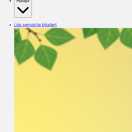
Husdjur
Läs senaste bladet