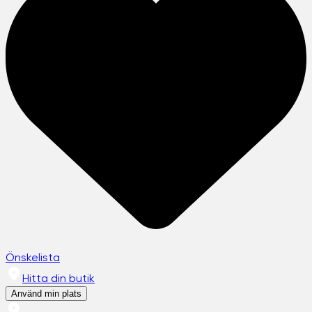
Önskelista
Hitta din butik
Använd min plats