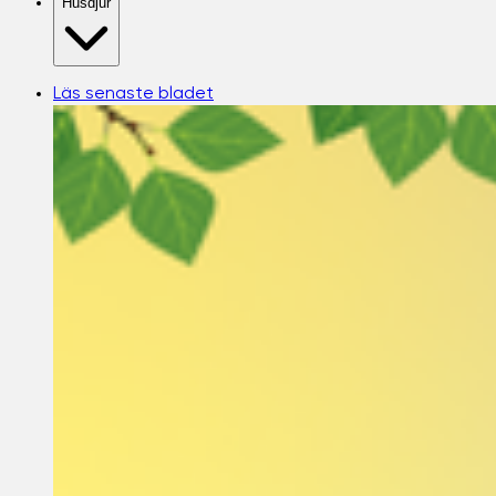
Husdjur
Läs senaste bladet