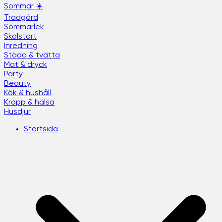
Sommar ☀️
Trädgård
Sommarlek
Skolstart
Inredning
Städa & tvätta
Mat & dryck
Party
Beauty
Kök & hushåll
Kropp & hälsa
Husdjur
Startsida