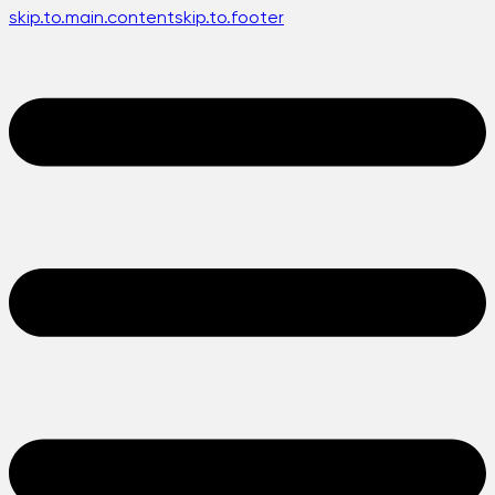
skip.to.main.content
skip.to.footer