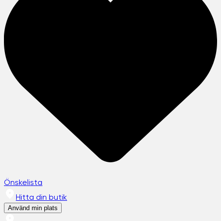
Önskelista
Hitta din butik
Använd min plats