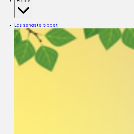
Husdjur
Läs senaste bladet