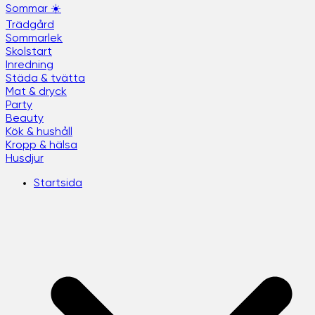
Sommar ☀️
Trädgård
Sommarlek
Skolstart
Inredning
Städa & tvätta
Mat & dryck
Party
Beauty
Kök & hushåll
Kropp & hälsa
Husdjur
Startsida