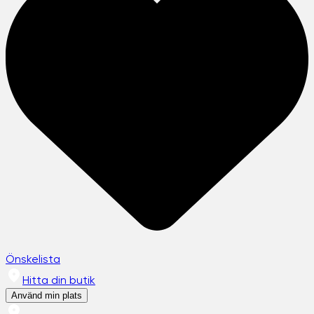
Önskelista
Hitta din butik
Använd min plats