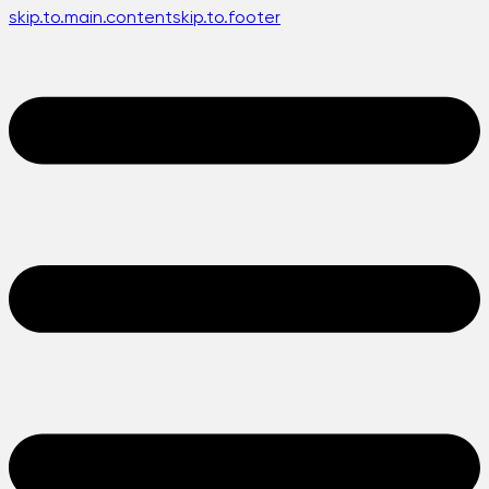
skip.to.main.content
skip.to.footer