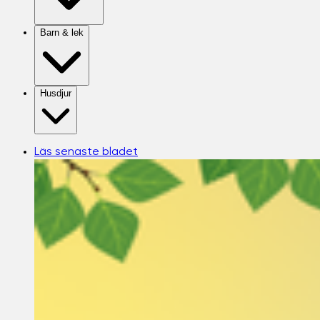
Barn & lek
Husdjur
Läs senaste bladet