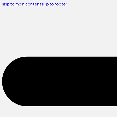
skip.to.main.content
skip.to.footer