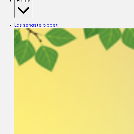
Husdjur
Läs senaste bladet