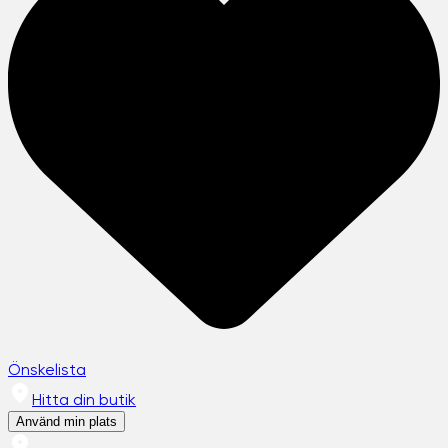
Önskelista
Hitta din butik
Använd min plats