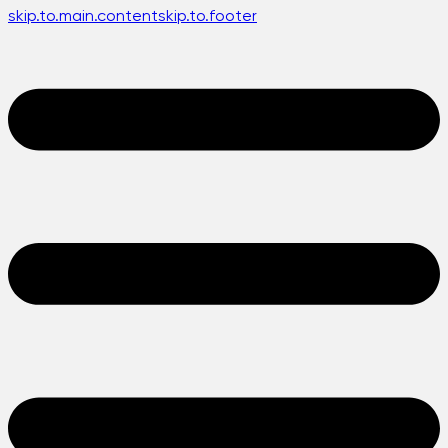
skip.to.main.content
skip.to.footer