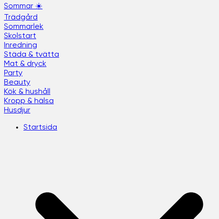
Sommar ☀️
Trädgård
Sommarlek
Skolstart
Inredning
Städa & tvätta
Mat & dryck
Party
Beauty
Kök & hushåll
Kropp & hälsa
Husdjur
Startsida