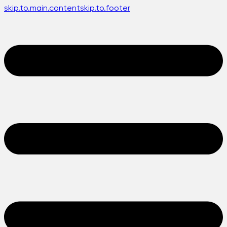
skip.to.main.content
skip.to.footer