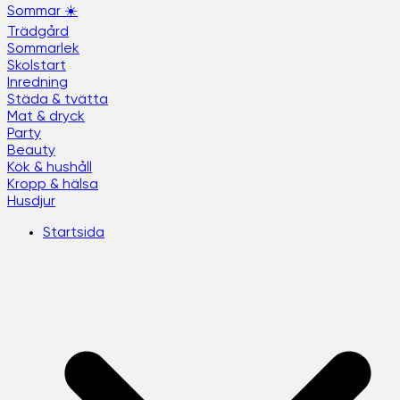
Sommar ☀️
Trädgård
Sommarlek
Skolstart
Inredning
Städa & tvätta
Mat & dryck
Party
Beauty
Kök & hushåll
Kropp & hälsa
Husdjur
Startsida