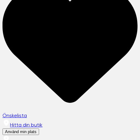
Önskelista
Hitta din butik
Använd min plats