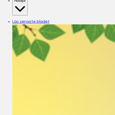
Husdjur
Läs senaste bladet