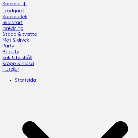
Sommar ☀️
Trädgård
Sommarlek
Skolstart
Inredning
Städa & tvätta
Mat & dryck
Party
Beauty
Kök & hushåll
Kropp & hälsa
Husdjur
Startsida