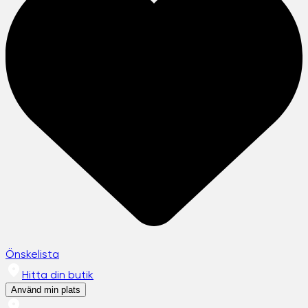
Önskelista
Hitta din butik
Använd min plats