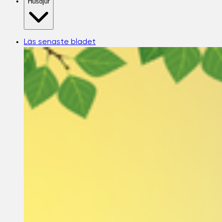
Husdjur
Läs senaste bladet