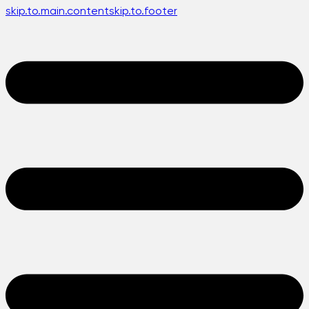
skip.to.main.content
skip.to.footer