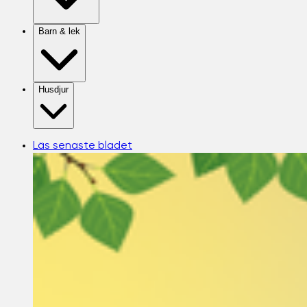
Barn & lek
Husdjur
Läs senaste bladet