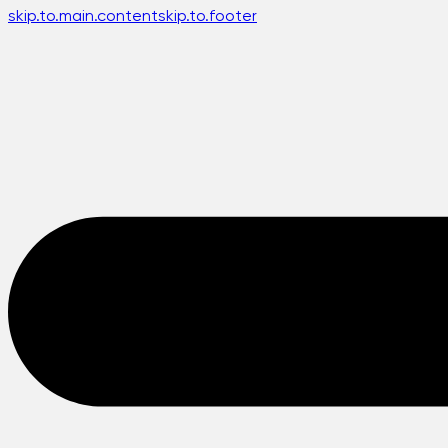
skip.to.main.content
skip.to.footer