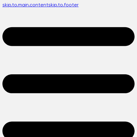
skip.to.main.content
skip.to.footer