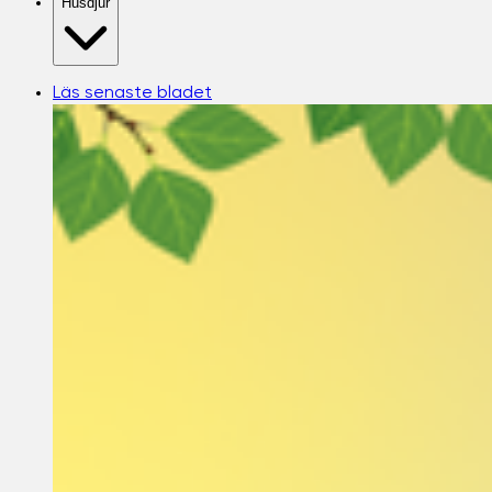
Husdjur
Läs senaste bladet