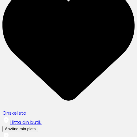
Önskelista
Hitta din butik
Använd min plats