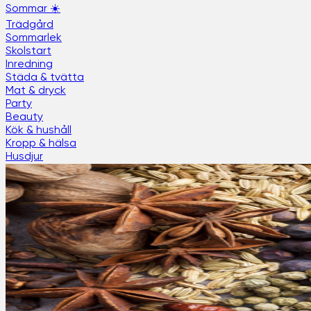
Sommar ☀️
Trädgård
Sommarlek
Skolstart
Inredning
Städa & tvätta
Mat & dryck
Party
Beauty
Kök & hushåll
Kropp & hälsa
Husdjur