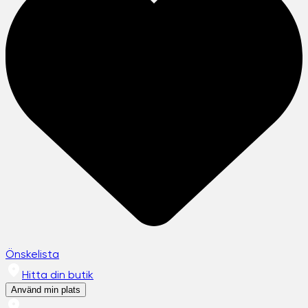
Önskelista
Hitta din butik
Använd min plats