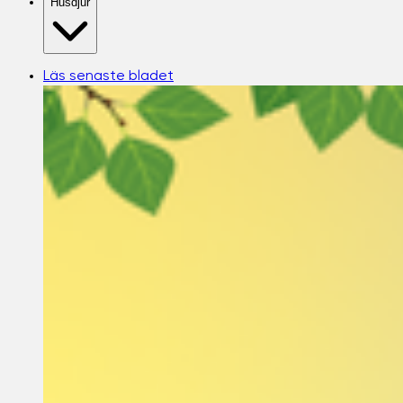
Husdjur
Läs senaste bladet