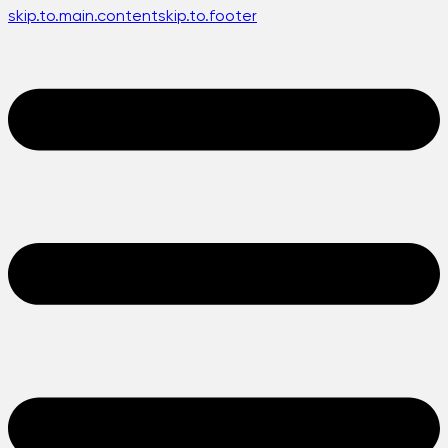
skip.to.main.content
skip.to.footer