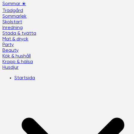
Sommar ☀️
Trädgård
Sommarlek
Skolstart
Inredning
Städa & tvätta
Mat & dryck
Party
Beauty
Kök & hushåll
Kropp & hälsa
Husdjur
Startsida