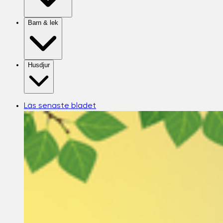
Barn & lek
Husdjur
Läs senaste bladet