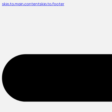
skip.to.main.content
skip.to.footer