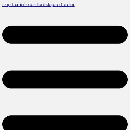
skip.to.main.content
skip.to.footer