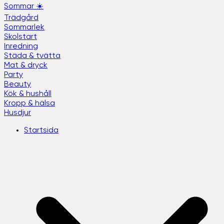
Sommar ☀️
Trädgård
Sommarlek
Skolstart
Inredning
Städa & tvätta
Mat & dryck
Party
Beauty
Kök & hushåll
Kropp & hälsa
Husdjur
Startsida