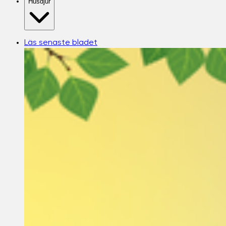
Husdjur
Läs senaste bladet