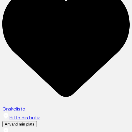
Önskelista
Hitta din butik
Använd min plats