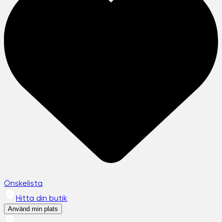
Önskelista
Hitta din butik
Använd min plats