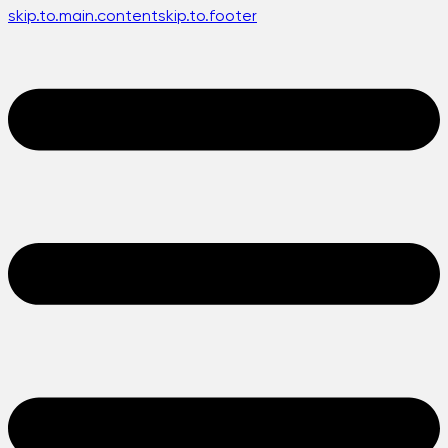
skip.to.main.content
skip.to.footer