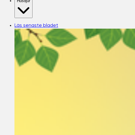
Husdjur
Läs senaste bladet