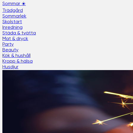
Sommar ☀️
Trädgård
Sommarlek
Skolstart
Inredning
Städa & tvätta
Mat & dryck
Party
Beauty
Kök & hushåll
Kropp & hälsa
Husdjur