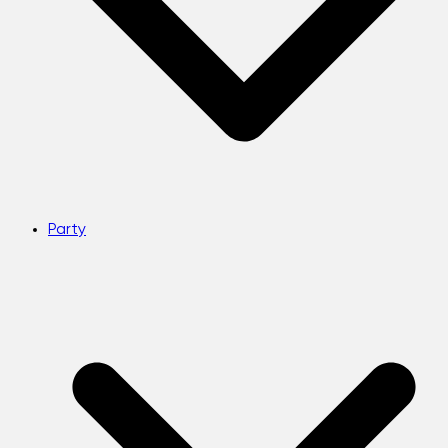
Party