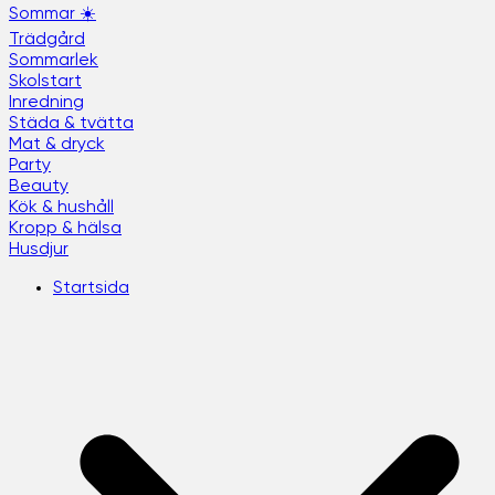
Sommar ☀️
Trädgård
Sommarlek
Skolstart
Inredning
Städa & tvätta
Mat & dryck
Party
Beauty
Kök & hushåll
Kropp & hälsa
Husdjur
Startsida