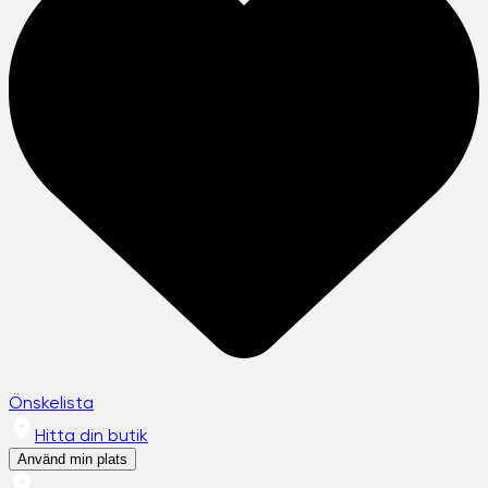
Önskelista
Hitta din butik
Använd min plats