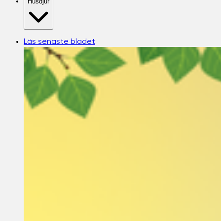
Husdjur
Läs senaste bladet