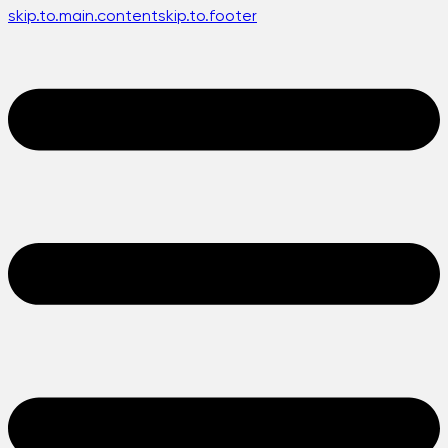
skip.to.main.content
skip.to.footer