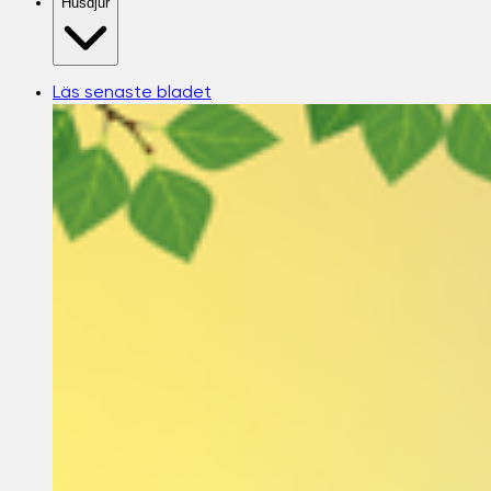
Husdjur
Läs senaste bladet