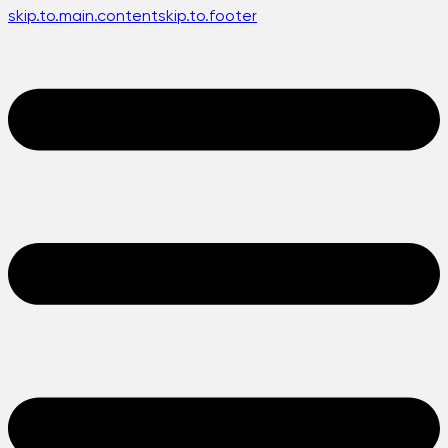
skip.to.main.content
skip.to.footer