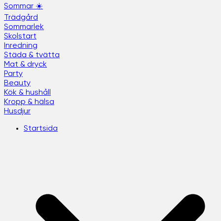
Sommar ☀️
Trädgård
Sommarlek
Skolstart
Inredning
Städa & tvätta
Mat & dryck
Party
Beauty
Kök & hushåll
Kropp & hälsa
Husdjur
Startsida