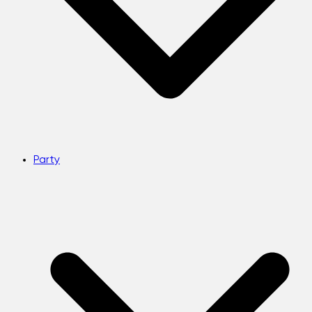
Party