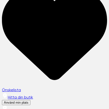
Önskelista
Hitta din butik
Använd min plats