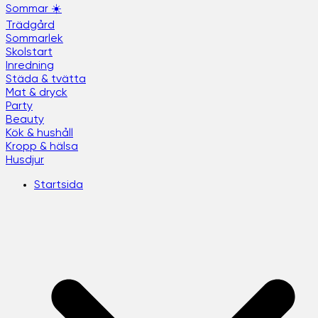
Sommar ☀️
Trädgård
Sommarlek
Skolstart
Inredning
Städa & tvätta
Mat & dryck
Party
Beauty
Kök & hushåll
Kropp & hälsa
Husdjur
Startsida