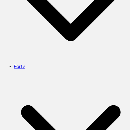
Party