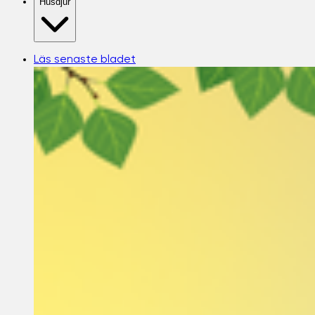
Husdjur
Läs senaste bladet