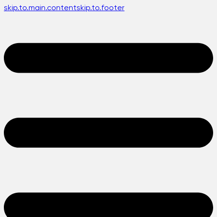
skip.to.main.content
skip.to.footer