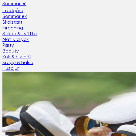
Sommar ☀️
Trädgård
Sommarlek
Skolstart
Inredning
Städa & tvätta
Mat & dryck
Party
Beauty
Kök & hushåll
Kropp & hälsa
Husdjur