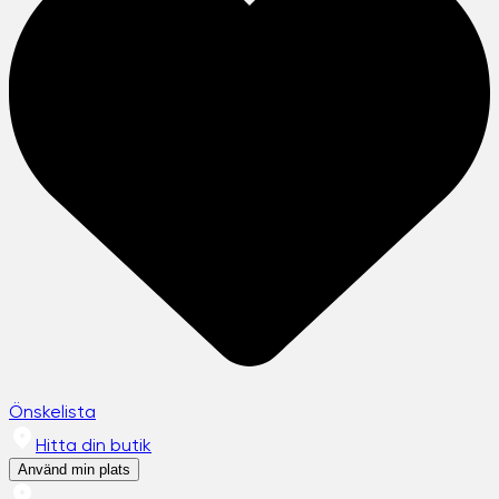
Önskelista
Hitta din butik
Använd min plats