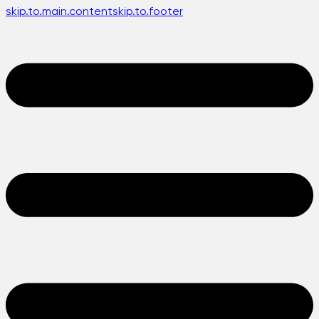
skip.to.main.content
skip.to.footer