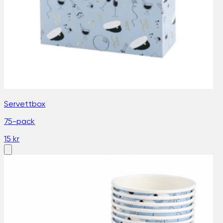
Servettbox
75-pack
15 kr