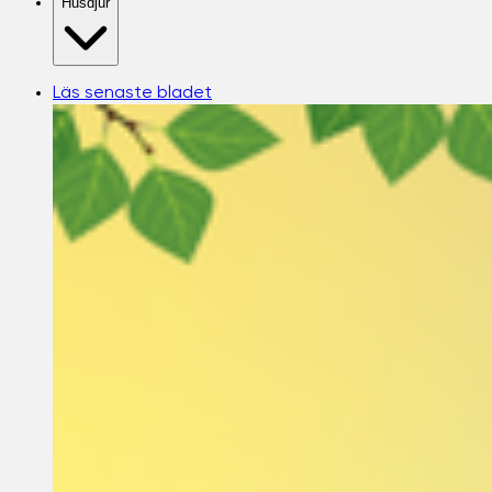
Husdjur
Läs senaste bladet