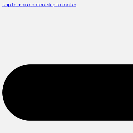
skip.to.main.content
skip.to.footer