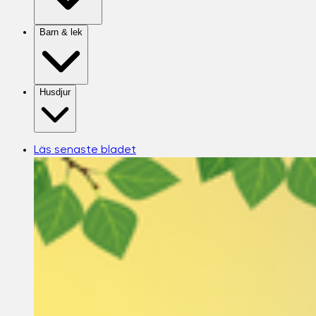
Barn & lek
Husdjur
Läs senaste bladet