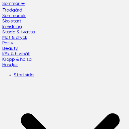
Sommar ☀️
Trädgård
Sommarlek
Skolstart
Inredning
Städa & tvätta
Mat & dryck
Party
Beauty
Kök & hushåll
Kropp & hälsa
Husdjur
Startsida