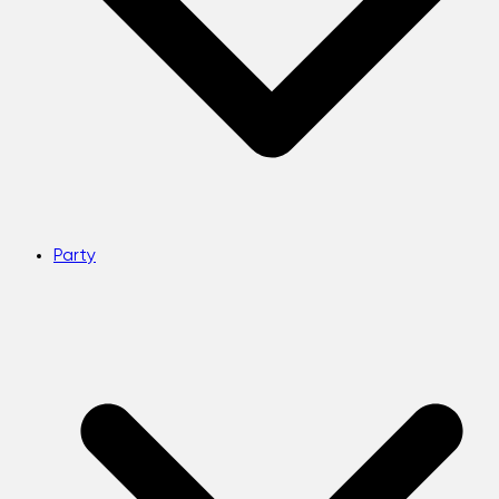
Party