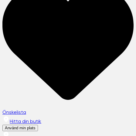
Önskelista
Hitta din butik
Använd min plats