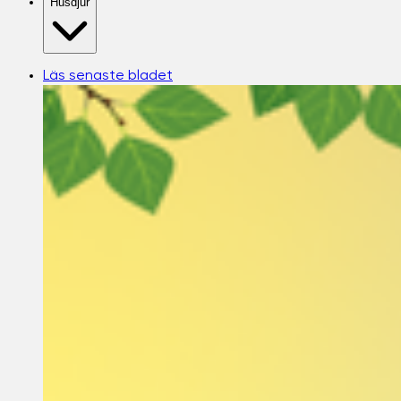
Husdjur
Läs senaste bladet