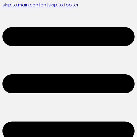
skip.to.main.content
skip.to.footer