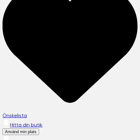
Önskelista
Hitta din butik
Använd min plats