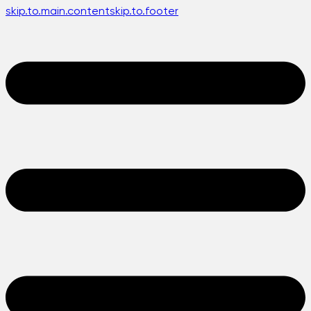
skip.to.main.content
skip.to.footer