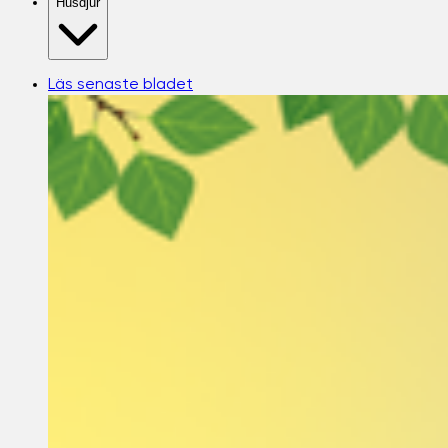
Husdjur
Läs senaste bladet