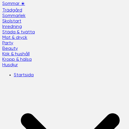
Sommar ☀️
Trädgård
Sommarlek
Skolstart
Inredning
Städa & tvätta
Mat & dryck
Party
Beauty
Kök & hushåll
Kropp & hälsa
Husdjur
Startsida