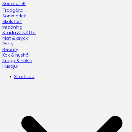
Sommar ☀️
Trädgård
Sommarlek
Skolstart
Inredning
Städa & tvätta
Mat & dryck
Party
Beauty
Kök & hushåll
Kropp & hälsa
Husdjur
Startsida