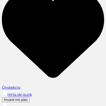
Önskelista
Hitta din butik
Använd min plats