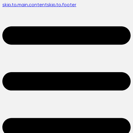
skip.to.main.content
skip.to.footer