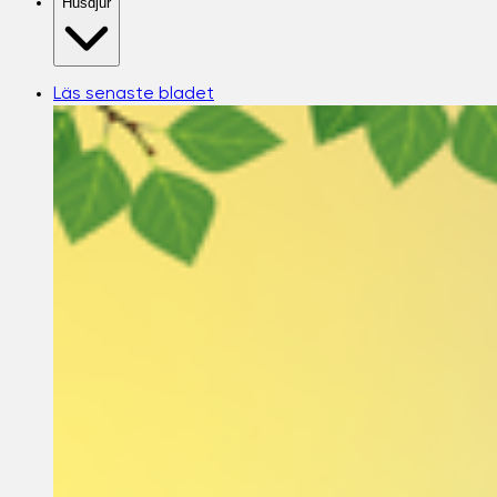
Husdjur
Läs senaste bladet