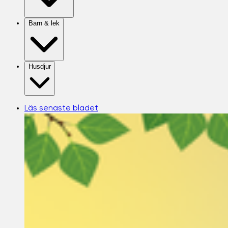
Barn & lek
Husdjur
Läs senaste bladet