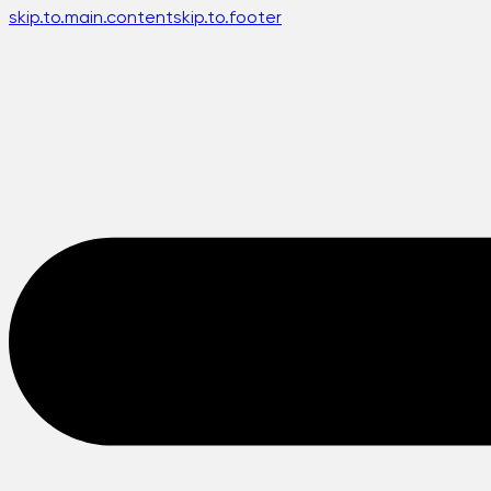
skip.to.main.content
skip.to.footer