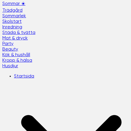
Sommar ☀️
Trädgård
Sommarlek
Skolstart
Inredning
Städa & tvätta
Mat & dryck
Party
Beauty
Kök & hushåll
Kropp & hälsa
Husdjur
Startsida