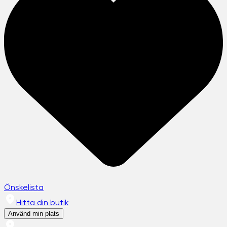
Önskelista
Hitta din butik
Använd min plats