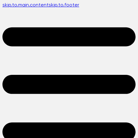
skip.to.main.content
skip.to.footer