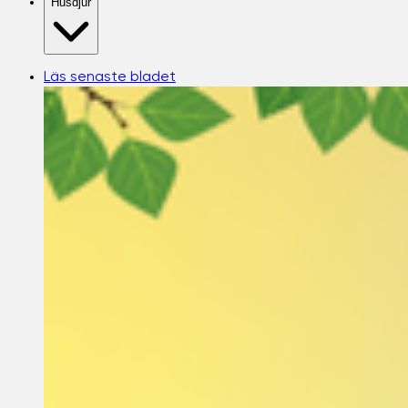
Husdjur
Läs senaste bladet