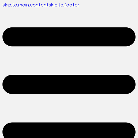
skip.to.main.content
skip.to.footer