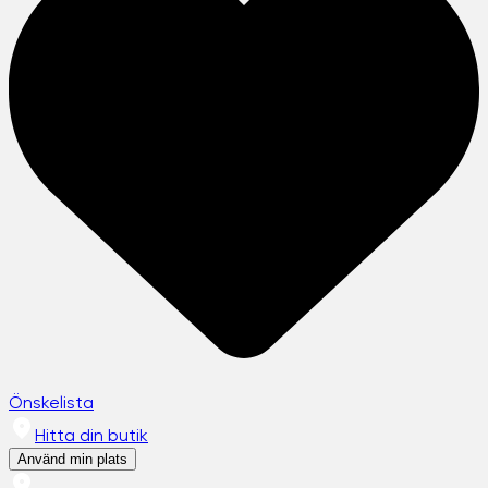
Önskelista
Hitta din butik
Använd min plats