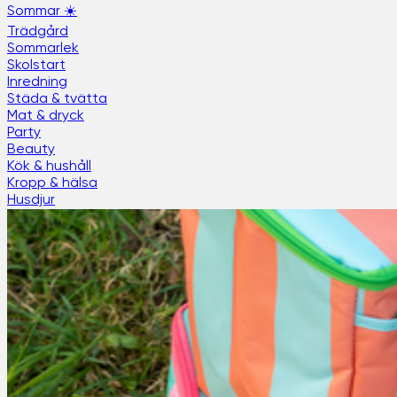
Sommar ☀️
Trädgård
Sommarlek
Skolstart
Inredning
Städa & tvätta
Mat & dryck
Party
Beauty
Kök & hushåll
Kropp & hälsa
Husdjur