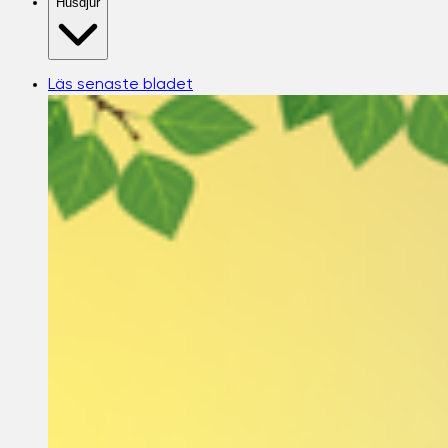
Husdjur
Läs senaste bladet