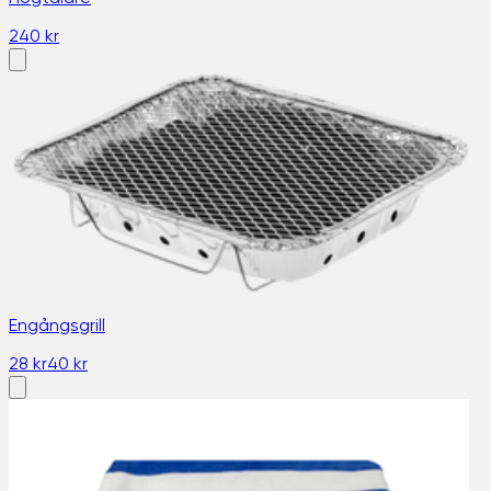
240 kr
Engångsgrill
28 kr
40 kr